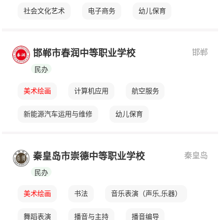
社会文化艺术
电子商务
幼儿保育
计算机平面设计
网站建设与管理
邯郸
邯郸市春润中等职业学校
软件与信息服务
民办
美术绘画
计算机应用
航空服务
新能源汽车运用与维修
幼儿保育
卫生信息管理
高星级饭店运营与管理
秦皇岛
秦皇岛市崇德中等职业学校
电梯维修与保养
会计事务
电子商务
民办
美术绘画
书法
音乐表演（声乐,乐器）
舞蹈表演
播音与主持
播音编导