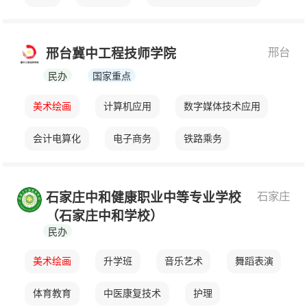
航空服务
移动应用技术与服务
邢台
邢台冀中工程技师学院
民办
国家重点
美术绘画
计算机应用
数字媒体技术应用
会计电算化
电子商务
铁路乘务
航空服务
电气技术应用
康养休闲服务
石家庄
石家庄中和健康职业中等专业学校
机电技术应用
建筑工程施工
（石家庄中和学校）
民办
汽车维修（汽修）
美容美发与形象设计
美术绘画
升学班
音乐艺术
舞蹈表演
计算机网络应用
幼儿教育
戏曲表演
体育教育
中医康复技术
护理
音乐表演（声乐,乐器）
室内设计