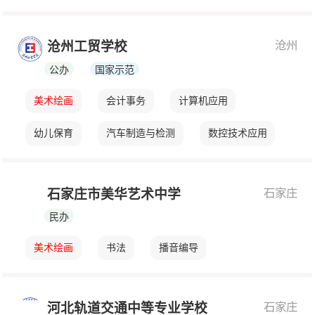
计算机应用
学前教育
国防
留学
服装制作与营销
沧州
沧州工贸学校
公办
国家示范
美术绘画
会计事务
计算机应用
幼儿保育
汽车制造与检测
数控技术应用
工业机器人应用技术
建筑工程施工
石家庄
石家庄市美华艺术中学
汽车制造与检测
休闲体育
物流管理
民办
3+2大专
美术绘画
书法
播音编导
石家庄
河北轨道交通中等专业学校