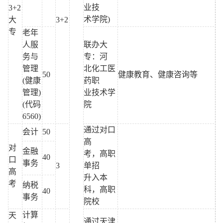
业技
3+2
术学院)
大
3+2
专
老年
人服
联办大
务与
专：河
管理
北化工医
50
健康教育、健康咨询等
(健康
药职
管理)
业技术学
(代码
院
6560)
通过对口
会计
50
高
对
金融
考，高职
40
口
事务
3
单招
高
升入本
考
纳税
科，高职
40
事务
院校
计算
天
通过天津