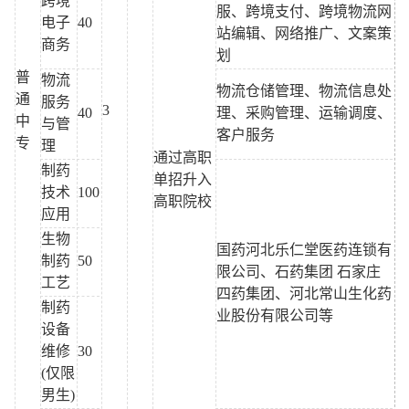
跨境
服、跨境支付、跨境物流网
电子
40
站编辑、网络推广、文案策
商务
划
普
物流
物流仓储管理、物流信息处
通
服务
3
40
理、采购管理、运输调度、
中
与管
客户服务
专
理
通过高职
制药
单招升入
技术
100
高职院校
应用
生物
国药河北乐仁堂医药连锁有
制药
50
限公司、石药集团 石家庄
工艺
四药集团、河北常山生化药
制药
业股份有限公司等
设备
维修
30
(仅限
男生)