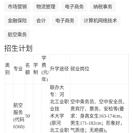
市场营销
物流管理
电子商务
纳税事务
金融保险
会计
电子商务
计算机网络技术
航空乘务
招生计划
学
类
名
学
费
专业
升学途径
就业岗位
别
额
制
(元/
年)
联办大
专：河
北工业职
空中乘务员、空中安全员、
航空
业技
贵宾厅、票务、安检等(要
服务
50
术大学
求：身高女生163-174cm，
(代码
(原河
男生171-182cm；形象好，
6560)
北工业职
气质佳；无疤痕)。