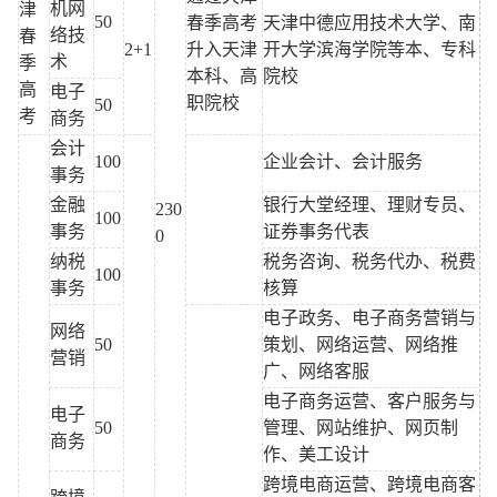
机网
津
50
春季高考
天津中德应用技术大学、南
络技
春
2+1
升入天津
开大学滨海学院等本、专科
术
季
本科、高
院校
高
电子
职院校
50
考
商务
会计
100
企业会计、会计服务
事务
金融
银行大堂经理、理财专员、
230
100
事务
证券事务代表
0
纳税
税务咨询、税务代办、税费
100
事务
核算
电子政务、电子商务营销与
网络
50
策划、网络运营、网络推
营销
广、网络客服
电子商务运营、客户服务与
电子
50
管理、网站维护、网页制
商务
作、美工设计
跨境电商运营、跨境电商客